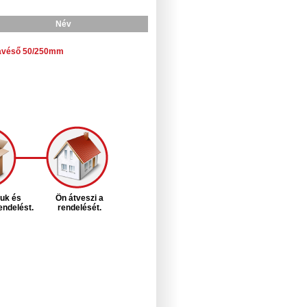
Név
avéső 50/250mm
juk és
Ön átveszi a
rendelést.
rendelését.