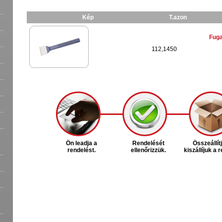
Kép
T.azon
Fug
112,1450
Ön leadja a
Rendelését
Összeállít
rendelést.
ellenőrizzük.
kiszállíjuk a 