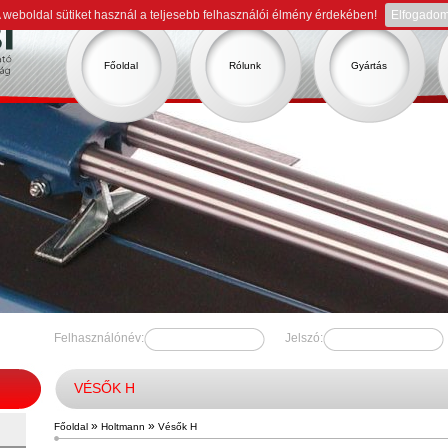
 weboldal sütiket használ a teljesebb felhasználói élmény érdekében!
Elfogado
Főoldal
Rólunk
Gyártás
Felhasználónév:
Jelszó:
VÉSŐK H
»
»
Főoldal
Holtmann
Vésők H