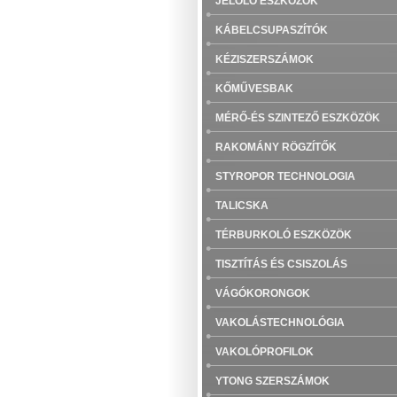
JELÖLŐ ESZKÖZÖK
KÁBELCSUPASZÍTÓK
KÉZISZERSZÁMOK
KŐMŰVESBAK
MÉRŐ-ÉS SZINTEZŐ ESZKÖZÖK
RAKOMÁNY RÖGZÍTŐK
STYROPOR TECHNOLOGIA
TALICSKA
TÉRBURKOLÓ ESZKÖZÖK
TISZTÍTÁS ÉS CSISZOLÁS
VÁGÓKORONGOK
VAKOLÁSTECHNOLÓGIA
VAKOLÓPROFILOK
YTONG SZERSZÁMOK