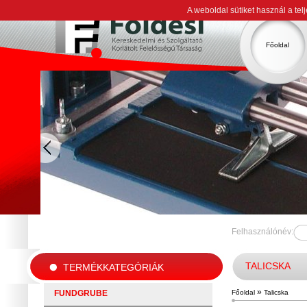
A weboldal sütiket használ a te
Főoldal
Felhasználónév:
TALICSKA
TERMÉKKATEGÓRIÁK
»
FUNDGRUBE
Főoldal
Talicska