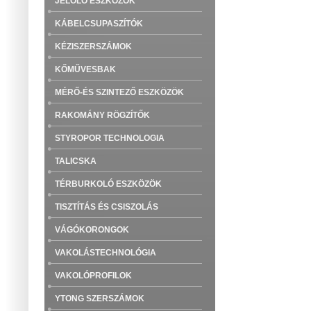
JELÖLŐ ESZKÖZÖK
KÁBELCSUPASZÍTÓK
KÉZISZERSZÁMOK
KŐMŰVESBAK
MÉRŐ-ÉS SZINTEZŐ ESZKÖZÖK
RAKOMÁNY RÖGZÍTŐK
STYROPOR TECHNOLOGIA
TALICSKA
TÉRBURKOLÓ ESZKÖZÖK
TISZTÍTÁS ÉS CSISZOLÁS
VÁGÓKORONGOK
VAKOLÁSTECHNOLÓGIA
VAKOLÓPROFILOK
YTONG SZERSZÁMOK