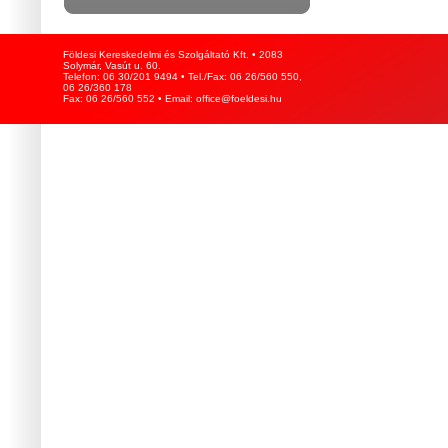
Földesi Kereskedelmi és Szolgáltató Kft. • 2083
Solymár, Vasút u. 60.
Telefon: 06 30/201 9494 • Tel./Fax: 06 26/560 550,
06 26/360 178
Fax: 06 26/560 552 • Email: office@foeldesi.hu