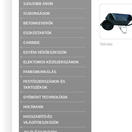
!LEGJOBB ÁRON
!ÚJDONSÁGOK
BETONKEVERŐK
ESZKÖZTARTÓK
CARBIDE
Talicska
EGYÉNI VÉDŐESZKÖZÖK
ELEKTOMOS KÉZISZERSZÁMOK
FAMEGMUNKÁLÁS
FESTŐSZERSZÁMOK ÉS
TARTOZÉKOK
GYÉMÁNT TECHNOLÓGIA
HOLTMANN
HOSSZABÍTÓ-ÉS
VILÁGÍTÓESZKÖZÖK