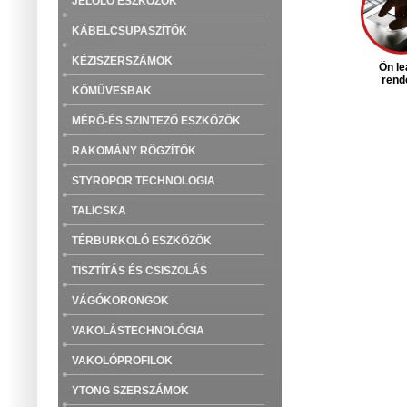
JELÖLŐ ESZKÖZÖK
KÁBELCSUPASZÍTÓK
KÉZISZERSZÁMOK
Ön le
rende
KŐMŰVESBAK
MÉRŐ-ÉS SZINTEZŐ ESZKÖZÖK
RAKOMÁNY RÖGZÍTŐK
STYROPOR TECHNOLOGIA
TALICSKA
TÉRBURKOLÓ ESZKÖZÖK
TISZTÍTÁS ÉS CSISZOLÁS
VÁGÓKORONGOK
VAKOLÁSTECHNOLÓGIA
VAKOLÓPROFILOK
YTONG SZERSZÁMOK