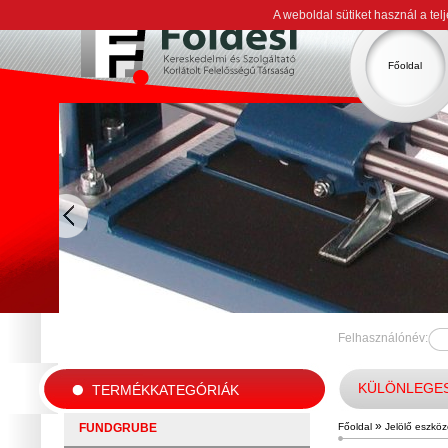
A weboldal sütiket használ a te
Főoldal
Felhasználónév:
KÜLÖNLEGE
TERMÉKKATEGÓRIÁK
»
FUNDGRUBE
Főoldal
Jelölő eszkö