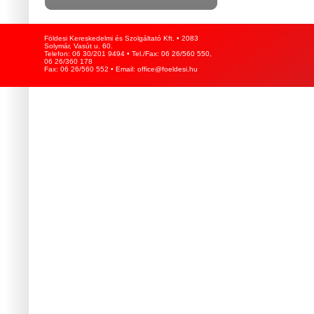
Földesi Kereskedelmi és Szolgáltató Kft. • 2083
Solymár, Vasút u. 60.
Telefon: 06 30/201 9494 • Tel./Fax: 06 26/560 550,
06 26/360 178
Fax: 06 26/560 552 • Email: office@foeldesi.hu